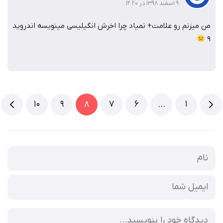
۹ اسفند ۱۳۹۸ در ۱۲:۲۰
من میزنم رو علامت+ نمیاد چرا اخرش انگیلیسی مینویسه اندروید
9
10
9
7
6
1
8
…