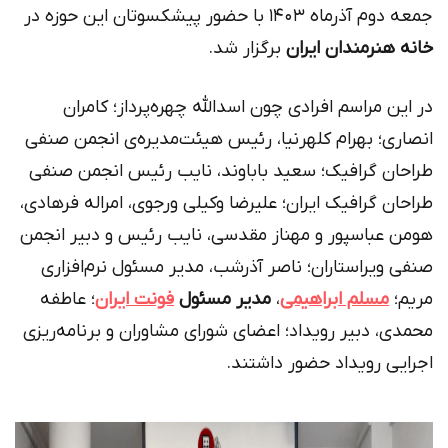
جمعه دوم آذرماه ۱۴۰3 با حضور پیشکسوتان این حوزه در
خانه هنرمندان ایران
برگزار شد.
در این مراسم افرادی چون اسدالله چهره‌پرداز؛ کامران
انصاری؛ بهرام کلهرنیا، رئیس هیئت‌مدیره‌ی انجمن صنفی
طراحان گرافیک؛ سعید باباوند، نایب رئیس انجمن صنفی
طراحان گرافیک ایران؛ علیرضا وکیلی ورجوی، امراله فرهادی،
هومن عباسپور و مهناز مقدسی، نایب رئیس و دبیر انجمن
صنفی ویراستاران؛ ناصر آذرشب، مدیر مسئول نرم‌افزاری
مریم؛
مسلم ابراهیمی
،
مدیر مسئول
فونت ایران
؛ عاطفه
محمدی، دبیر رویداد؛ اعضای شورای مشاوران و برنامه‌ریزی
اجرایی رویداد حضور داشتند.