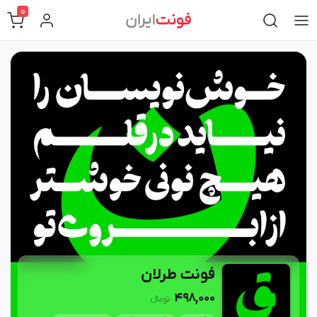
0
فونت طرلان
498,000
تومان‫ء‬‫