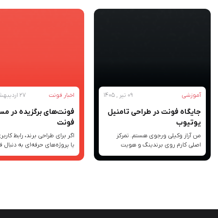
آموزشی
09 تیر , 1405
اخبار فونت
27 اردیبهشت , 1405
جایگاه فونت در طراحی تامنیل
فونت‌های برگزیده در مس
یوتیوب
فونت
من آراز وکیلی ورجوی هستم. تمرکز
اگر برای طراحی برند، رابط کاربر
اصلی کارم روی برندینگ و هویت
یا پروژه‌های حرفه‌ای به دنبال 
بصریه، اما اولین مواجهه‌ی جدی من با
فارسی خاص و معتبر هستید، احت
دنیای گرافیک، از&hellip;
عباراتی مثل «بهترین&hellip;