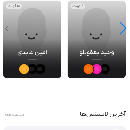
6 فونت
18 فونت
وحید یعقوبلو
امین عابدی
آخرین لایسنس‌ها
مشاهده همه