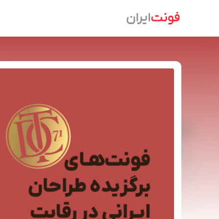
Ski
t
conten