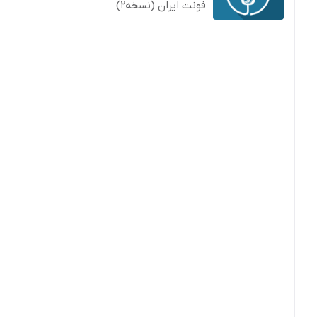
فونت ایران (نسخه2)