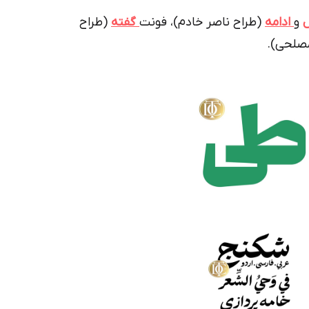
و
ادامه
(طراح ناصر خادم)، فونت
گفته
(طراح
مصلحی).