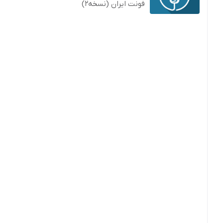
فونت ایران (نسخه2)