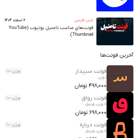
تایپ فارسی
۶ اسفند ۱۴۰۴
فونت‌های مناسب تامنیل یوتیوب (YouTube
Thumbnail)
آخرین فونت‌ها
فونت سپیدار
ورژن: 1.0
1 وزن
498,000 تومان
فونت رواق
ورژن: 1.0
8 وزن، وریبل
698,000 تومان
فونت درباره
ورژن: 1.0
8 وزن, وریبل