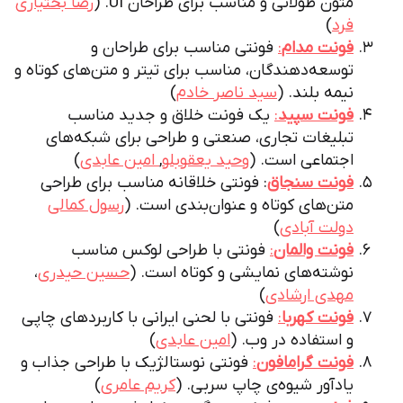
متون طولانی و مناسب برای طراحان UI. (
رضا بختیاری‌
فرد
)
فونت مدام
:
فونتی مناسب برای طراحان و
توسعه‌دهندگان، مناسب برای تیتر و متن‌های کوتاه و
نیمه بلند. (
سید ناصر خادم
)
فونت سپید
:
یک فونت خلاق و جدید مناسب
تبلیغات تجاری، صنعتی و طراحی برای شبکه‌های
اجتماعی است. (
وحید یعقوبلو
,
امین عابدی
)
فونت سنجاق
: فونتی خلاقانه مناسب برای طراحی
متن‌های‌ کوتاه و عنوان‌بندی است. (
رسول کمالی
دولت آبادی
)
فونت والمان
:
فونتی با طراحی لوکس مناسب
نوشته‌های نمایشی و کوتاه است. (
حسین حیدری
،
مهدی ارشادی
)
فونت کهربا
:
فونتی با لحنی ایرانی با کاربردهای چاپی
و استفاده در وب. (
امین عابدی
)
فونت گرامافون
:
فونتی نوستالژیک با طراحی جذاب و
یادآور شیوه‌ی چاپ سربی. (
کریم عامری
)