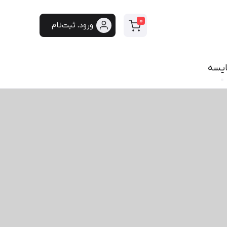
0
ورود، ثبت‌نام
ایسه
سی
فونت دست‌نویس
سپیدار
هایکو
برنا
پفک
لیانا
مانلی
گوهر
هیلدا
ایران‌سنس
دست‌نویس