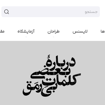
ها
لایسنس
طراحان
آزمایشگاه
مق
فونت سنس
فونت هند
ایران‌سنس
پلاک
یکان‌بخ
رواق
تجرید
پیدا
راوی
لحظه
بن
مربع
کمند
کوک
ارپ
نورا
مدام
شور
رخ
اکران
کلمه
انجمن
امکان