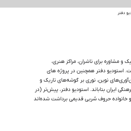
ایران‌یکان
دانا
یو دفتر
ک و مشاوره برای ناشران، مراکز هنری، 
 استودیو دفتر همچنین در پروژه های 
پژوهشی خود سعی دارد به مدد تحقیق، نگارش و فن‌آوری‌های نوین، نوری بر گوشه‌های تاریک و 
مغفول‌مانده هنرمندان، آثار، رویدادها و مکان‌های فرهنگی ایران بتاباند. استودیو دفتر، پیش‌تر (در 
سال ۱۳۹۶) دو فونت «استودیو» و «دفتر» که از روی دو خانواده حروف سُربی قدیمی برداشت شده‌اند 