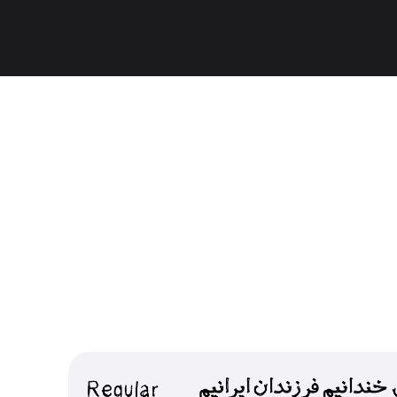
حمیده ساعیان
اژدر