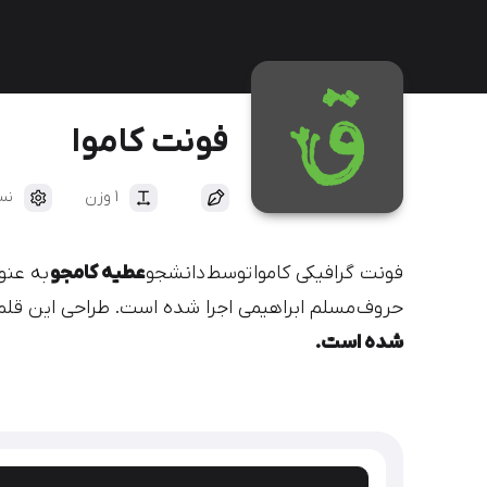
دیباج
کهربا
فونت کاموا
1 وزن
نسخ
فونت گرافیکی کاموا توسط دانشجو
عطیه کامجو
به عنو
حروف
مسلم ابراهیمی اجرا شده است. طراحی این قلم 
شده است.