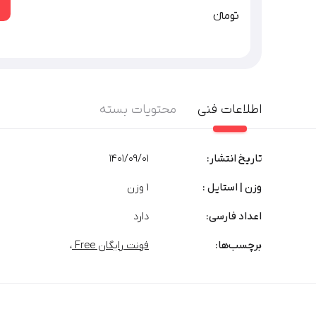
تومان‫ء‬‫
اطلاعات فنی
محتویات بسته
تاریخ انتشار:
1401/09/01
وزن | استایل :
1 وزن
اعداد فارسی:
دارد
برچسب‌‌ها:
فونت رایگان Free
،