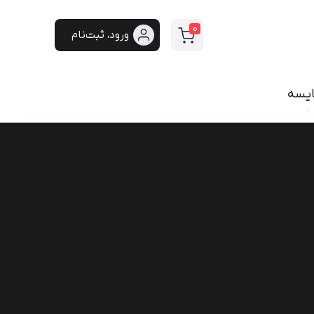
0
ورود، ثبت‌نام
ایسه
سی
فونت دست‌نویس
سپیدار
هایکو
برنا
پفک
لیانا
مانلی
گوهر
هیلدا
ایران‌سنس
دست‌نویس