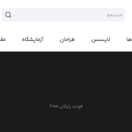
ها
لایسنس
طراحان
آزمایشگاه
مق
فونت سنس
فونت هند
ایران‌سنس
پلاک
یکان‌بخ
رواق
تجرید
پیدا
راوی
لحظه
بن
مربع
کمند
کوک
ارپ
نورا
مدام
فونت رایگان Free
شور
رخ
اکران
کلمه
انجمن
امکان