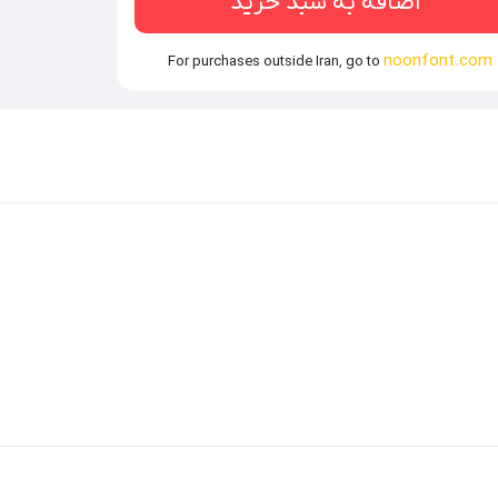
اضافه به سبد خرید
noonfont.com
For purchases outside Iran, go to