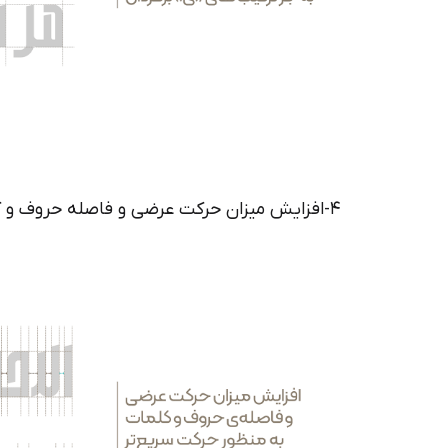
۴-افزایش میزان حرکت عرضی و فاصله حروف و کلمات به منظور حرکت سریع‌تر چشم