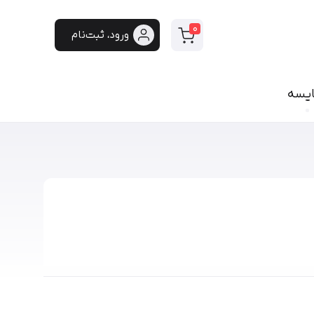
0
ورود، ثبت‌نام
ایسه
سی
فونت دست‌نویس
سپیدار
هایکو
برنا
پفک
لیانا
مانلی
گوهر
هیلدا
ایران‌سنس
دست‌نویس