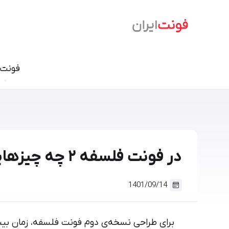
فونت‌
فونت نسخ
سمرقند
فرهنگ
دامون
وندا
ابر
آریا
در فونت فلسفه ۲ چه چیزهایی جدید است؟
شازده
آهنگ
آن On
تحریر
درویش
ایران ش
1401/09/14
گذار
بنیاد کودک
سمیر
برای طراحی نسخه‌ی دوم فونت فلسفه، زمان ب