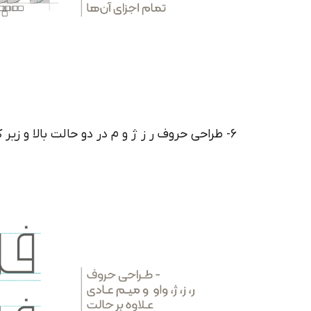
۶- طراحی حروف ر ز ژ و م در دو حالت بالا و زیر کرسی