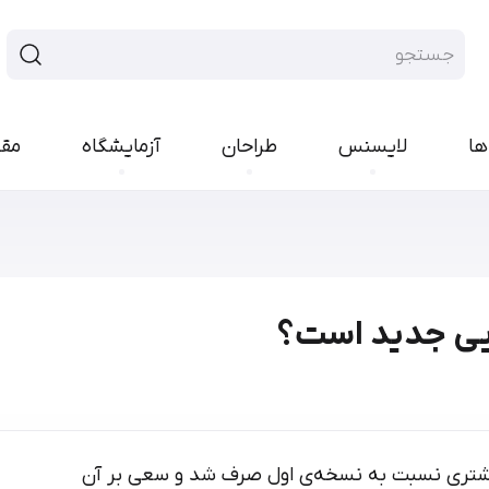
ها
لایسنس
طراحان
آزمایشگاه
مق
فونت سنس
فونت هند
ایران‌سنس
پلاک
یکان‌بخ
رواق
تجرید
پیدا
راوی
لحظه
بن
مربع
کمند
کوک
ارپ
نورا
مدام
شور
رخ
اکران
کلمه
انجمن
امکان
یشتری نسبت به نسخه‌ی اول صرف شد و سعی بر آن